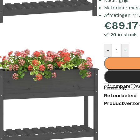
Kleur: grijs
Materiaal: mas
Afmetingen: 111
€
89.17
20 in stock
-
+
Compare
A
Levering
Retourbeleid
Productverzor