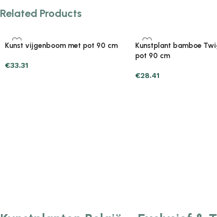
Related Products
Plantenonline 2-delige
Plantenonline 3-delige
Kunstbuxussenset bolvormig met
Kunstbuxussenset pira
lavendel 30 cm
€
60.75
€
40.17