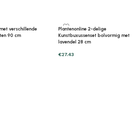
ine Broeikas 114x80x50
Plantenonline Broeikas 60x45x100
ut bruin
cm vurenhout
€
97.01