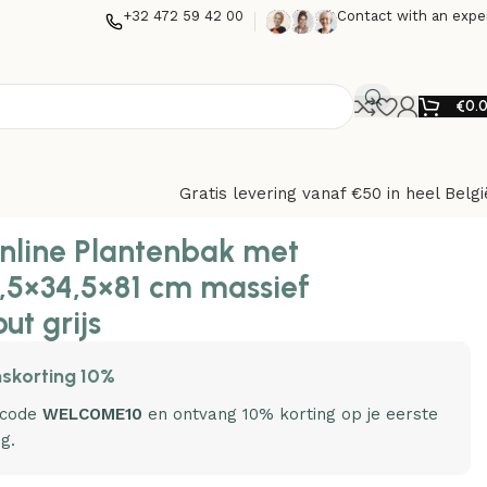
+32 472 59 42 00
Contact with an expe
€
0.
Gratis levering vanaf €50 in heel Belgi
nenhout grijs
nline Plantenbak met
1,5×34,5×81 cm massief
ut grijs
skorting 10%
 code
WELCOME10
en ontvang 10% korting op je eerste
ng.