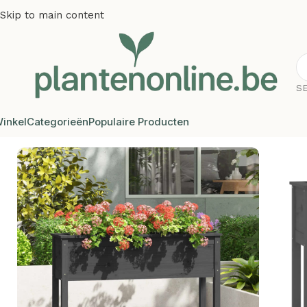
Skip to main content
S
inkel
Categorieën
Populaire Producten
Home
/
Plantenbakken
/
Plantenbakken grenenhout
/
Plante