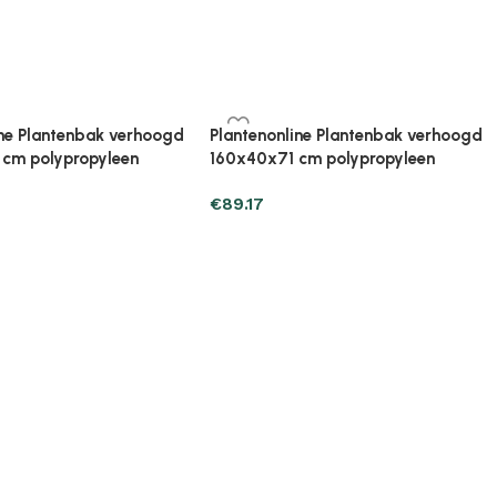
ine Plantenbak verhoogd
Plantenonline Plantenbak verhoogd
cm polypropyleen
40x40x38 cm polypropyleen
€
30.37