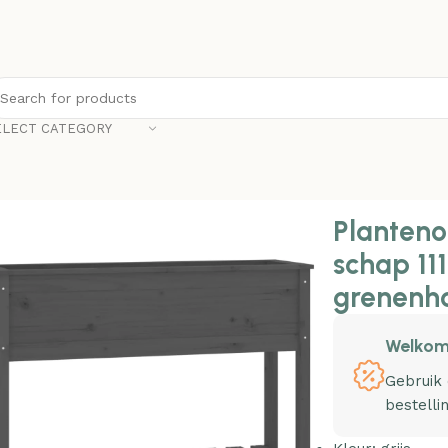
ELECT CATEGORY
nonline Plantenbak met schap 111,5×34,5×81 cm massief gre
Planteno
schap 11
grenenho
Welkom
Gebruik
bestelli