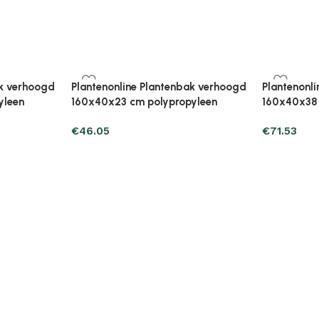
ak verhoogd
Plantenonline Plantenbak verhoogd
Plantenonl
leen
40x40x23 cm polypropyleen
40x40x23 
€
27.43
€
27.43