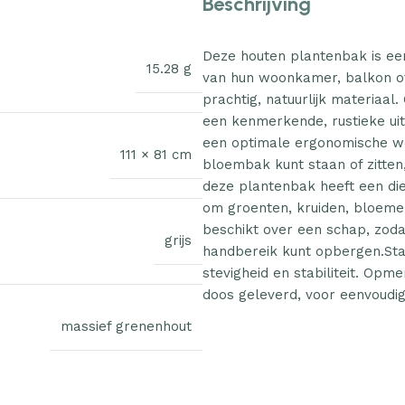
Beschrijving
Deze houten plantenbak is een
15.28 g
van hun woonkamer, balkon of
prachtig, natuurlijk materiaa
een kenmerkende, rustieke ui
een optimale ergonomische we
111 × 81 cm
bloembak kunt staan of zitten,
deze plantenbak heeft een die
om groenten, kruiden, bloeme
beschikt over een schap, zoda
grijs
handbereik kunt opbergen.Sta
stevigheid en stabiliteit. Opm
doos geleverd, voor eenvoudi
massief grenenhout