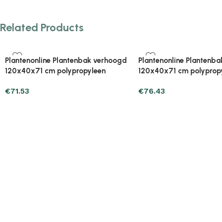
Related Products
Plantenonline Plantenbak verhoogd
Plantenonline Plantenb
160x40x71 cm polypropyleen
40x40x23 cm polypropy
€
89.17
€
25.47