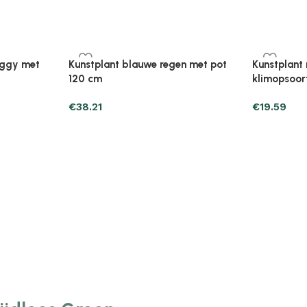
Plantenonline Broeikas 110×58,5×39
Plantenonl
midevormig
cm vurenhout grijs
cm vurenho
€
46.05
€
85.25