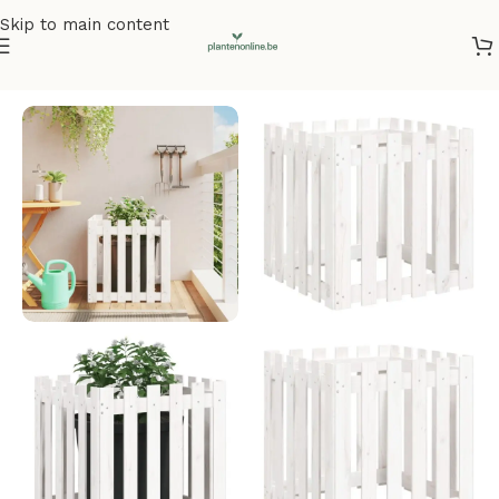
Skip to main content
Home
/
Plantenbakken
/
Plantenbakken grenenhout