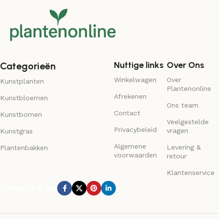
Nuttige links
Over Ons
Categorieën
Winkelwagen
Over
Kunstplanten
Plantenonline
Afrekenen
Kunstbloemen
Ons team
Contact
Kunstbomen
Veelgestelde
Privacybeleid
vragen
Kunstgras
Algemene
Levering &
Plantenbakken
voorwaarden
retour
Klantenservice
Subscribe us: