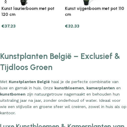
Kunst laurierboom met pot
Kunst vijgenboom met pot 110
120 cm
cm
€
37.23
€
32.33
Add to cart
Add to cart
Kunstplanten België – Exclusief &
Tijdloos Groen
Met
Kunstplanten België
haal je de perfecte combinatie van
luxe en gemak in huis. Onze
kunstbloemen
,
kamerplanten
en
kunstbomen
zijn natuurgetrouw nagemaakt en behouden hun
uitstraling jaar na jaar, zonder onderhoud of water. Ideaal voor
wie een stijlvolle en groene sfeer wil creëren, zowel in huis als op
kantoor.
Luxe Kunstbloemen & Kamerplanten van