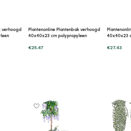
€
27.43
€
30.37