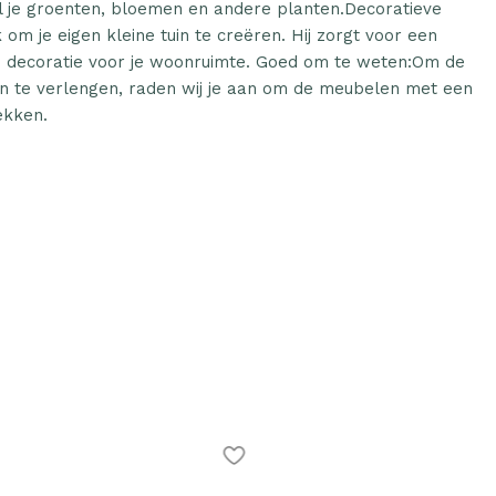
l je groenten, bloemen en andere planten.Decoratieve
 om je eigen kleine tuin te creëren. Hij zorgt voor een
le decoratie voor je woonruimte. Goed om te weten:Om de
en te verlengen, raden wij je aan om de meubelen met een
ekken.
ine Plantenbak verhoogd
Plantenonline Plantenbak verhoogd
cm polypropyleen
40x40x38 cm polypropyleen