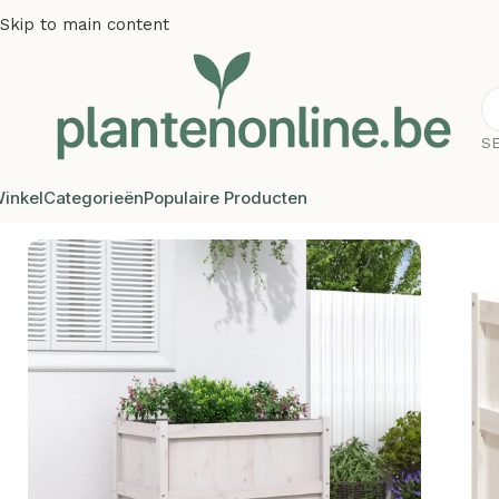
Skip to main content
S
inkel
Categorieën
Populaire Producten
Home
/
Plantenbakken
/
Plantenbakken grenenhout
/
Plante