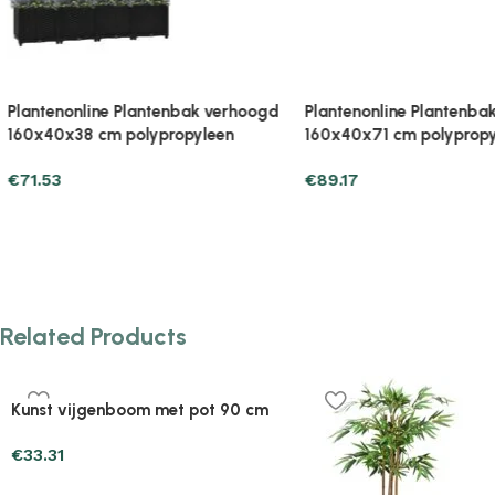
€
89.17
€
25.47
Related Products