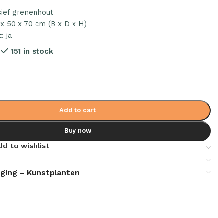
sief grenenhout
x 50 x 70 cm (B x D x H)
: ja
7
151 in stock
Add to cart
Buy now
dd to wishlist
ging – Kunstplanten