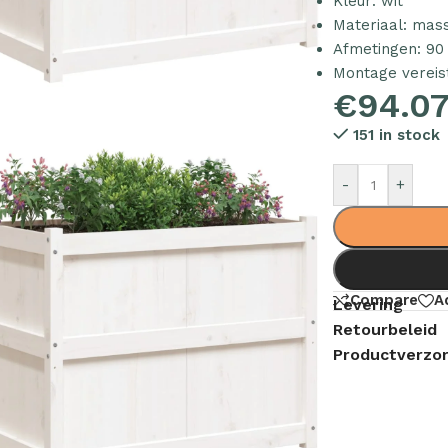
Kleur: wit
Materiaal: mas
Afmetingen: 90 
Montage vereist
€
94.0
151 in stock
-
+
Compare
A
Levering
Retourbeleid
Productverzor