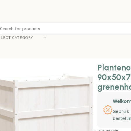
ELECT CATEGORY
nonline Plantenbak 90x50x70 cm massief grenenhout wit
Planteno
90x50x7
grenenho
Welkom
Gebruik
bestelli