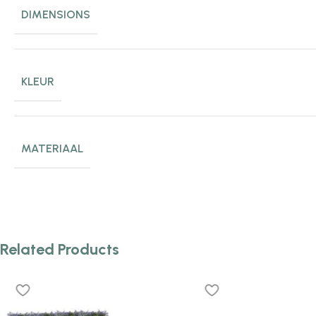
DIMENSIONS
KLEUR
MATERIAAL
Related Products
Plantenonline Plantenbak verhoogd
Plantenonline Plantenb
160x40x71 cm polypropyleen
40x40x23 cm polypropy