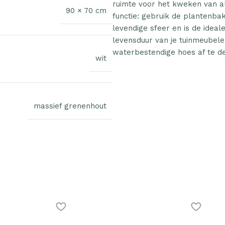
ruimte voor het kweken van a
90 × 70 cm
functie: gebruik de plantenbak
levendige sfeer en is de idea
levensduur van je tuinmeubel
waterbestendige hoes af te d
wit
massief grenenhout
ak verhoogd
Plantenonline Plantenbak verhoogd
Plantenonl
leen
40x40x23 cm polypropyleen
40x40x38 