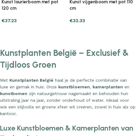
Kunst laurierboom met pot
Kunst vijgenboom met pot 110
120 cm
cm
€
37.23
€
32.33
Add to cart
Add to cart
Kunstplanten België – Exclusief &
Tijdloos Groen
Met
Kunstplanten België
haal je de perfecte combinatie van
luxe en gemak in huis. Onze
kunstbloemen
,
kamerplanten
en
kunstbomen
zijn natuurgetrouw nagemaakt en behouden hun
uitstraling jaar na jaar, zonder onderhoud of water. Ideaal voor
wie een stijlvolle en groene sfeer wil creëren, zowel in huis als op
kantoor.
Luxe Kunstbloemen & Kamerplanten van