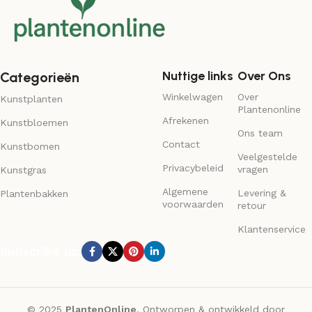
Nuttige links
Over Ons
Categorieën
Winkelwagen
Over
Kunstplanten
Plantenonline
Afrekenen
Kunstbloemen
Ons team
Contact
Kunstbomen
Veelgestelde
Privacybeleid
vragen
Kunstgras
Algemene
Levering &
Plantenbakken
voorwaarden
retour
Klantenservice
Subscribe us:
© 2025
PlantenOnline
. Ontworpen & ontwikkeld door