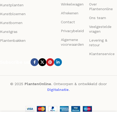
Winkelwagen
Over
Kunstplanten
Plantenonline
Afrekenen
Kunstbloemen
Ons team
Contact
Kunstbomen
Veelgestelde
Privacybeleid
vragen
Kunstgras
Algemene
Levering &
Plantenbakken
voorwaarden
retour
Klantenservice
Subscribe us:
© 2025
PlantenOnline
. Ontworpen & ontwikkeld door
Digitalnatie
.