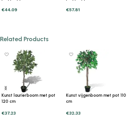
€
50.95
€
48.99
Add to cart
Add to cart
Related Products
Kunst laurierboom met pot
Kunst vijgenboom met pot 110
120 cm
cm
€
37.23
€
32.33
Add to cart
Add to cart