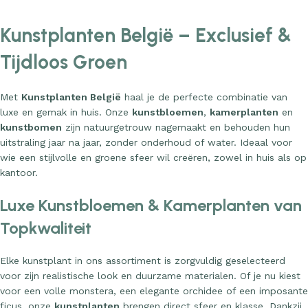
Kunstplanten België – Exclusief &
Tijdloos Groen
Met
Kunstplanten België
haal je de perfecte combinatie van
luxe en gemak in huis. Onze
kunstbloemen
,
kamerplanten
en
kunstbomen
zijn natuurgetrouw nagemaakt en behouden hun
uitstraling jaar na jaar, zonder onderhoud of water. Ideaal voor
wie een stijlvolle en groene sfeer wil creëren, zowel in huis als op
kantoor.
Luxe Kunstbloemen & Kamerplanten van
Topkwaliteit
Elke kunstplant in ons assortiment is zorgvuldig geselecteerd
voor zijn realistische look en duurzame materialen. Of je nu kiest
voor een volle monstera, een elegante orchidee of een imposante
ficus, onze
kunstplanten
brengen direct sfeer en klasse. Dankzij