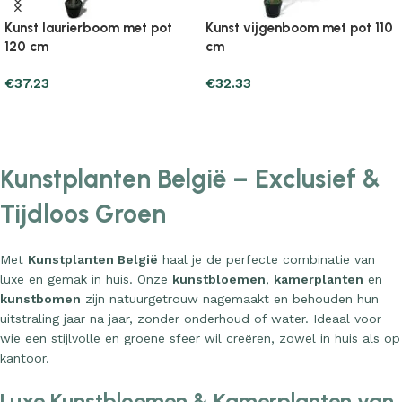
Kunst laurierboom met pot
Kunst vijgenboom met pot 110
120 cm
cm
€
37.23
€
32.33
Add to cart
Add to cart
Kunstplanten België – Exclusief &
Tijdloos Groen
Met
Kunstplanten België
haal je de perfecte combinatie van
luxe en gemak in huis. Onze
kunstbloemen
,
kamerplanten
en
kunstbomen
zijn natuurgetrouw nagemaakt en behouden hun
uitstraling jaar na jaar, zonder onderhoud of water. Ideaal voor
wie een stijlvolle en groene sfeer wil creëren, zowel in huis als op
kantoor.
Luxe Kunstbloemen & Kamerplanten van