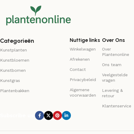
Nuttige links
Over Ons
Categorieën
Winkelwagen
Over
Kunstplanten
Plantenonline
Afrekenen
Kunstbloemen
Ons team
Contact
Kunstbomen
Veelgestelde
Privacybeleid
vragen
Kunstgras
Algemene
Levering &
Plantenbakken
voorwaarden
retour
Klantenservice
Subscribe us: