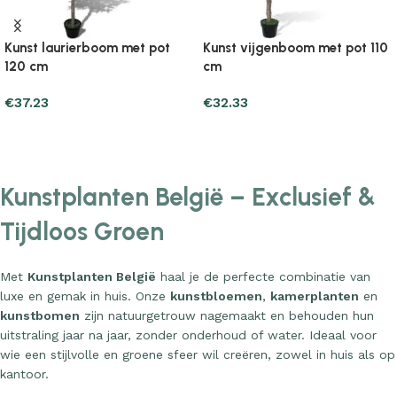
Kunst laurierboom met pot
Kunst vijgenboom met pot 110
120 cm
cm
€
37.23
€
32.33
Add to cart
Add to cart
Kunstplanten België – Exclusief &
Tijdloos Groen
Met
Kunstplanten België
haal je de perfecte combinatie van
luxe en gemak in huis. Onze
kunstbloemen
,
kamerplanten
en
kunstbomen
zijn natuurgetrouw nagemaakt en behouden hun
uitstraling jaar na jaar, zonder onderhoud of water. Ideaal voor
wie een stijlvolle en groene sfeer wil creëren, zowel in huis als op
kantoor.