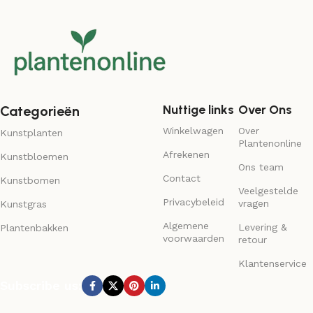
Nuttige links
Over Ons
Categorieën
Winkelwagen
Over
Kunstplanten
Plantenonline
Afrekenen
Kunstbloemen
Ons team
Contact
Kunstbomen
Veelgestelde
Privacybeleid
vragen
Kunstgras
Algemene
Levering &
Plantenbakken
voorwaarden
retour
Klantenservice
Subscribe us: