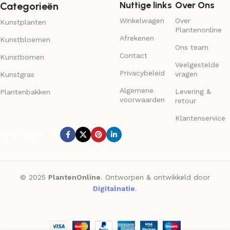
Nuttige links
Over Ons
Categorieën
Winkelwagen
Over
Kunstplanten
Plantenonline
Afrekenen
Kunstbloemen
Ons team
Contact
Kunstbomen
Veelgestelde
Privacybeleid
vragen
Kunstgras
Algemene
Levering &
Plantenbakken
voorwaarden
retour
Klantenservice
Subscribe us:
© 2025
PlantenOnline
. Ontworpen & ontwikkeld door
Digitalnatie
.