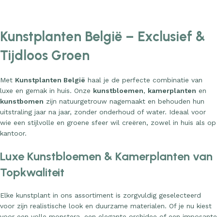
Kunstplanten België – Exclusief &
Tijdloos Groen
Met
Kunstplanten België
haal je de perfecte combinatie van
luxe en gemak in huis. Onze
kunstbloemen
,
kamerplanten
en
kunstbomen
zijn natuurgetrouw nagemaakt en behouden hun
uitstraling jaar na jaar, zonder onderhoud of water. Ideaal voor
wie een stijlvolle en groene sfeer wil creëren, zowel in huis als op
kantoor.
Luxe Kunstbloemen & Kamerplanten van
Topkwaliteit
Elke kunstplant in ons assortiment is zorgvuldig geselecteerd
voor zijn realistische look en duurzame materialen. Of je nu kiest
voor een volle monstera, een elegante orchidee of een imposante