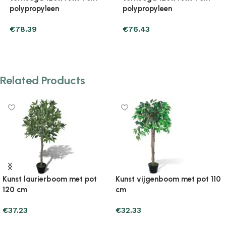
polypropyleen
polypropyleen
€
76.43
€
48.99
Add to cart
Add to cart
Related Products
10
Kunst vijgenboom met pot 60
Kunst vijgenboom met pot 
cm
cm
€
30.37
€
33.31
Add to cart
Add to cart