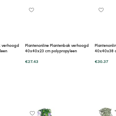
ak verhoogd
Plantenonline Plantenbak verhoogd
Plantenonl
leen
40x40x38 cm polypropyleen
40x40x38 
€
30.37
€
28.41