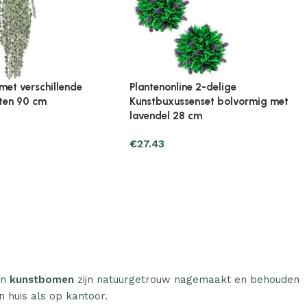
ine Broeikas 114x80x50
Plantenonline Broeikas 60x45x100
ut bruin
cm vurenhout
€
97.01
n
kunstbomen
zijn natuurgetrouw nagemaakt en behouden
n huis als op kantoor.