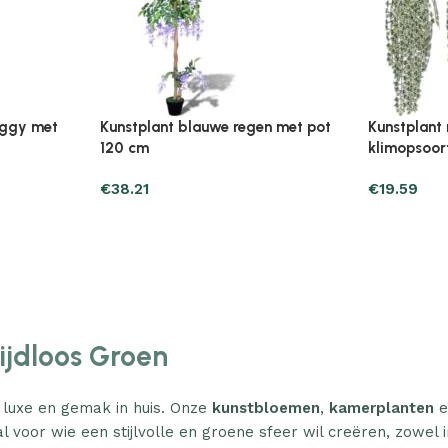
Plantenonline Broeikas 110×58,5×39
Plantenonl
midevormig
cm vurenhout grijs
cm vurenho
€
46.05
€
85.25
Tijdloos Groen
 luxe en gemak in huis. Onze
kunstbloemen
,
kamerplanten
e
l voor wie een stijlvolle en groene sfeer wil creëren, zowel i