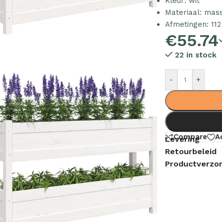
Kleur: wit
Materiaal: mas
Afmetingen: 112
€
55.74
22 in stock
-
+
Compare
A
Levering
Retourbeleid
Productverzor