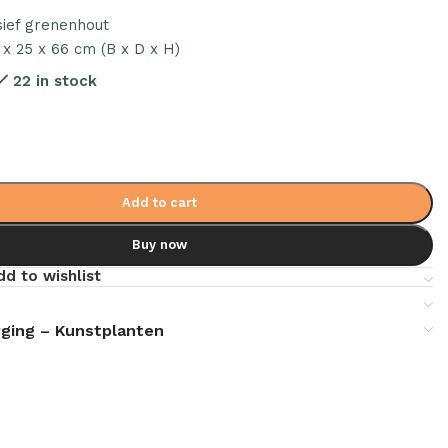
sief grenenhout
 x 25 x 66 cm (B x D x H)
22 in stock
Add to cart
Buy now
dd to wishlist
ging – Kunstplanten