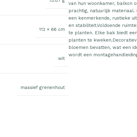
15.07 g
van hun woonkamer, balkon of
prachtig, natuurlijk materiaa
een kenmerkende, rustieke uits
en stabiliteit.Voldoende ruim
112 × 66 cm
te planten. Elke bak biedt ee
planten te kweken.Decoratieve
bloemen bevatten, wat een idea
wordt een montagehandleiding
wit
massief grenenhout