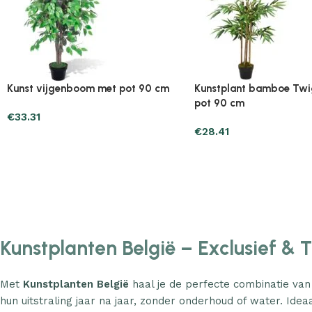
Plantenonline 2-delige
Plantenonline 3-delige
Kunstbuxussenset bolvormig met
Kunstbuxussenset pira
lavendel 30 cm
€
60.75
€
40.17
Kunstplanten België – Exclusief & 
Met
Kunstplanten België
haal je de perfecte combinatie van
hun uitstraling jaar na jaar, zonder onderhoud of water. Ideaa