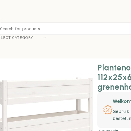
ELECT CATEGORY
nonline Plantenbak 112x25x66 cm massief grenenhout wit
Planteno
112x25x
grenenho
Welkom
Gebruik
bestelli