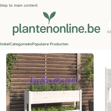
Skip to main content
S
inkel
Categorieën
Populaire Producten
Home
/
Plantenbakken
/
Plantenbakken grenenhout
/
Plante