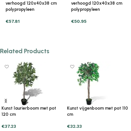
verhoogd 120x40x38 cm
verhoogd 120x40x71 cm
polypropyleen
polypropyleen
€
50.95
€
71.53
Add to cart
Add to cart
Related Products
ot 110
Kunst vijgenboom met pot 60
Kunst vijgenboom met p
cm
cm
€
30.37
€
33.31