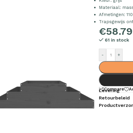
Kleur: grijs
Materiaal: mas
Afmetingen: 110
Trapsgewijs on
€
58.79
61 in stock
-
+
Compare
A
Levering
Retourbeleid
Productverzor