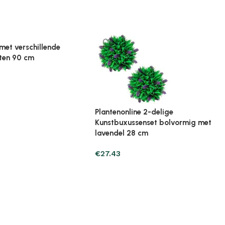
ine Broeikas 114x80x50
Plantenonline Broeikas 60x45x100
ut bruin
cm vurenhout
€
97.01