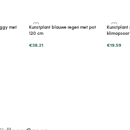
Plantenonline Broeikas 110×58,5×39
Plantenonl
midevormig
cm vurenhout grijs
cm vurenho
€
46.05
€
85.25