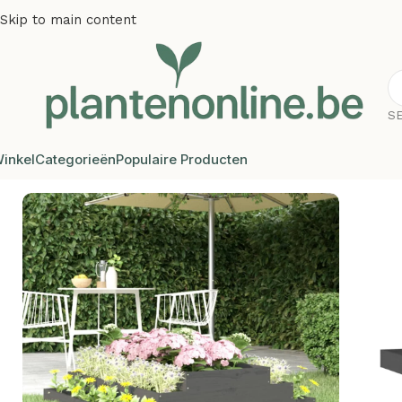
Skip to main content
S
inkel
Categorieën
Populaire Producten
Home
/
Plantenbakken
/
Plantenbakken grenenhout
/
Plante