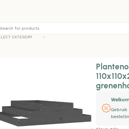
ELECT CATEGORY
nonline Plantenbak 110x110x27 cm massief grenenhout grijs
Planteno
110x110x
grenenho
Welkom
Gebruik
bestelli