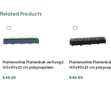
Related Products
Plantenonline Plantenbak verhoogd
Plantenonline Plantenb
40x40x23 cm polypropyleen
40x40x23 cm polypropy
€
27.43
€
27.43