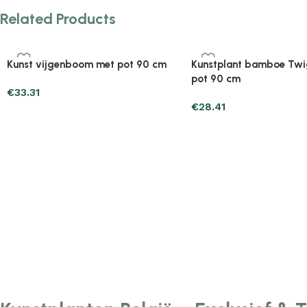
Related Products
Plantenonline 2-delige
Plantenonline 3-delige
Kunstbuxussenset bolvormig met
Kunstbuxussenset pira
lavendel 30 cm
€
60.75
€
40.17