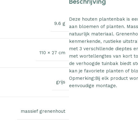
Beschrijving
Deze houten plantenbak is ee
9.6 g
aan bloemen of planten. Massi
natuurlijk materiaal. Grenenh
kenmerkende, rustieke uitstr
met 3 verschillende dieptes e
110 × 27 cm
met wortellengtes van kort to
de verhoogde tuinbak biedt ste
kan je favoriete planten of bl
Opmerking:Bij elk product wor
grijs
eenvoudige montage.
massief grenenhout