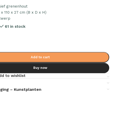
sief grenenhout
 x 110 x 27 cm (B x D x H)
twerp
61 in stock
Add to cart
Buy now
dd to wishlist
ging – Kunstplanten