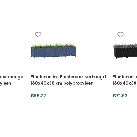
ak verhoogd
Plantenonline Plantenbak verhoogd
Plantenonl
leen
40x40x38 cm polypropyleen
80x40x23 
€
34.29
€
37.23