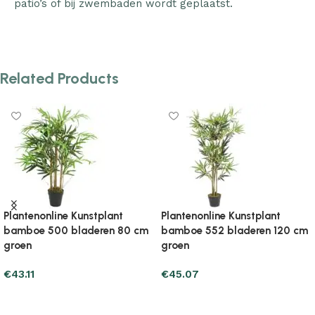
patio’s of bij zwembaden wordt geplaatst.
Related Products
Plantenonline Kunstplant
Plantenonline Kunstplant
20 cm
bamboe 576 bladeren 150 cm
bamboe 730 bladeren 1
groen
groen
€
69.57
€
69.57
Add to cart
Add to cart