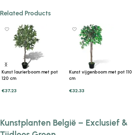
Related Products
Kunst laurierboom met pot
Kunst vijgenboom met pot 110
120 cm
cm
€
37.23
€
32.33
Add to cart
Add to cart
Kunstplanten België – Exclusief &
Tijdloos Groen