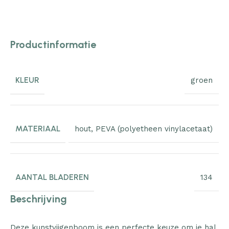
Productinformatie
KLEUR
groen
MATERIAAL
hout
,
PEVA (polyetheen vinylacetaat)
AANTAL BLADEREN
134
Beschrijving
Deze kunstvijgenboom is een perfecte keuze om je hal,