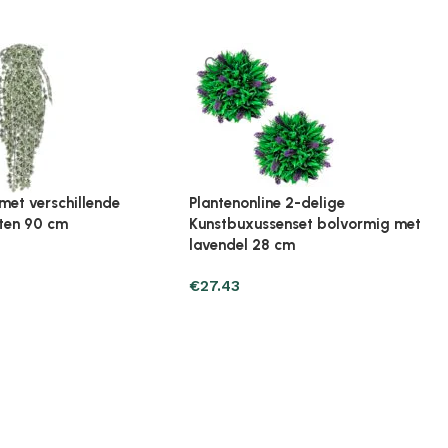
ine Broeikas 114x80x50
Plantenonline Broeikas 60x45x100
ut bruin
cm vurenhout
€
97.01