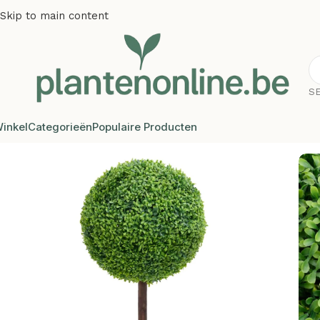
Skip to main content
S
inkel
Categorieën
Populaire Producten
Home
/
Kunstplanten
/
Kunstbuxus
/
Plantenonline Kunstpla