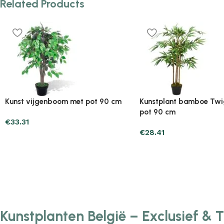
Related Products
Plantenonline 2-delige
Plantenonline 3-delige
Kunstbuxussenset bolvormig met
Kunstbuxussenset pira
lavendel 30 cm
€
60.75
€
40.17
Kunstplanten België – Exclusief & 