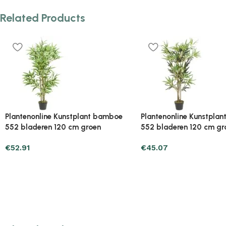
Related Products
Plantenonline Kunstplant
Plantenonline Kunstplan
bananenboom 22 bladeren 200 cm
met pot 85 cm groen en
groen
€
36.25
€
99.95