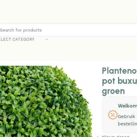
ELECT CATEGORY
nt met pot buxus bolvorming 71 cm groen
Planteno
pot buxu
groen
Welkom
Gebruik
bestelli