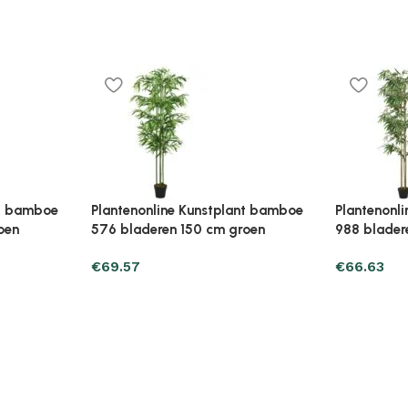
t caladium
Plantenonline Kunstplant met pot
Plantenonli
 rood
buxus 100 cm groen
buxus spir
€
71.53
€
49.97