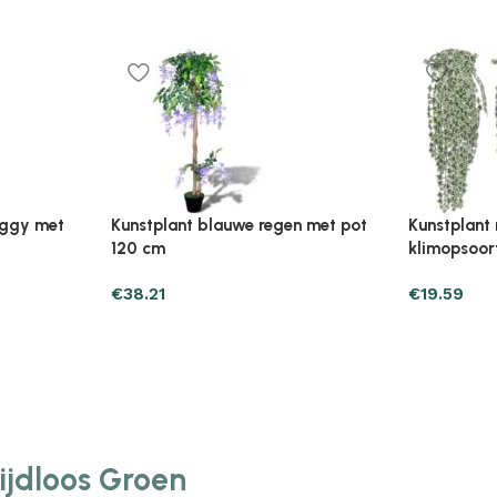
Plantenonline Broeikas 110×58,5×39
Plantenonl
midevormig
cm vurenhout grijs
cm vurenho
€
46.05
€
85.25
Tijdloos Groen