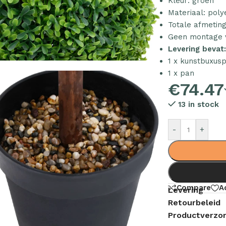
Kleur: groen
Materiaal: pol
Totale afmeting
Geen montage v
Levering bevat
1 x kunstbuxusp
1 x pan
€
74.47
13 in stock
-
+
Compare
A
Levering
Retourbeleid
Productverzor