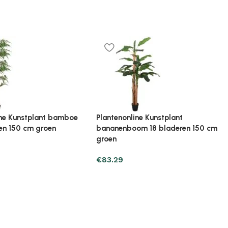
ne Kunstplant met pot
Plantenonline Kunstplant met pot
aal 59 cm groen
cipres bonsai 60 cm groen
€
34.29