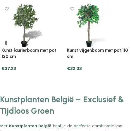
Kunst laurierboom met pot
Kunst vijgenboom met pot 110
120 cm
cm
€
37.23
€
32.33
Add to cart
Add to cart
Kunstplanten België – Exclusief &
Tijdloos Groen
Met
Kunstplanten België
haal je de perfecte combinatie van
luxe en gemak in huis. Onze
kunstbloemen
,
kamerplanten
en