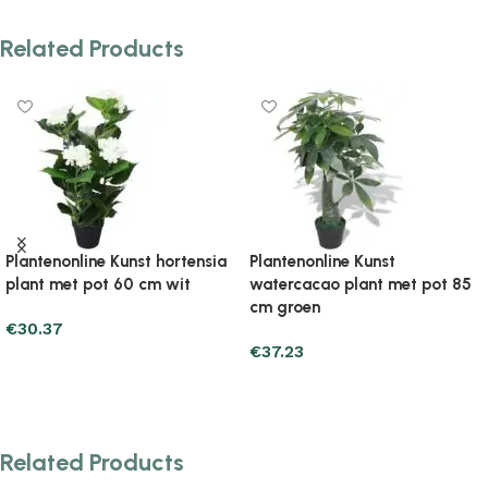
Related Products
Plantenonline Kunst yucca
Plantenonline Kunstboom met
plant met pot 85 cm groen
pot phoenixpalm 215 cm groen
€
67.61
€
179.33
Add to cart
Add to cart
Related Products