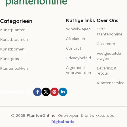
Nuttige links
Over Ons
Categorieën
Winkelwagen
Over
Kunstplanten
Plantenonline
Afrekenen
Kunstbloemen
Ons team
Contact
Kunstbomen
Veelgestelde
Privacybeleid
vragen
Kunstgras
Algemene
Levering &
Plantenbakken
voorwaarden
retour
Klantenservice
Subscribe us:
© 2025
PlantenOnline
. Ontworpen & ontwikkeld door
Digitalnatie
.