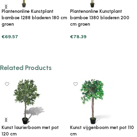
Kunstplant
Plantenonline Kunstplant
Plantenonline 
bladeren 200
bamboe 1520 bladeren 200
bamboe 384 b
cm groen
groen
€
95.05
€
50.95
Add to cart
Add to cart
Related Products
Kunst laurierboom met pot
Kunst vijgenboom met pot 110
120 cm
cm