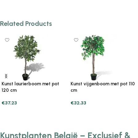
Add to cart
Add to cart
Related Products
Kunst laurierboom met pot
Kunst vijgenboom met pot 110
120 cm
cm
€
37.23
€
32.33
Add to cart
Add to cart
Kunstplanten België – Exclusief &