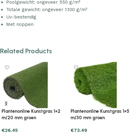
Poolgewicht: ongeveer 550 g/m²
Totale gewicht: ongeveer 1.100 g/m²
Uv-bestendig
Met noppen
Related Products
Plantenonline Kunstgras 1×5
Plantenonline Kunstgras 1×8
m/40 mm groen
m/40 mm groen
€
91.13
€
111.71