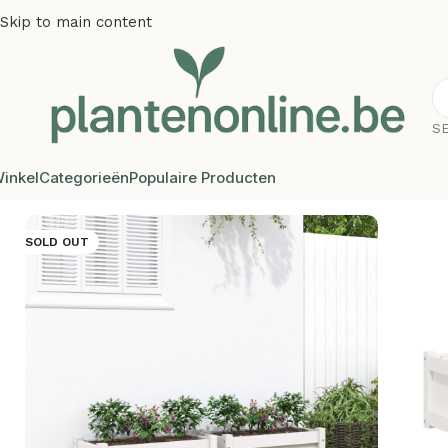
Skip to main content
S
inkel
Categorieën
Populaire Producten
Home
/
Plantenbakken
/
Plantenbakken grenenhout
/
Plante
SOLD OUT