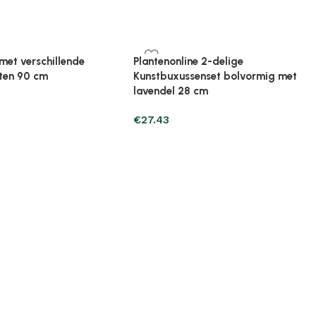
ine Broeikas 114x80x50
Plantenonline Broeikas 60x45x100
ut bruin
cm vurenhout
€
97.01