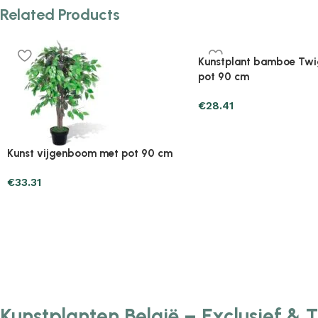
Related Products
Plantenonline 2-delige
Plantenonline 3-delige
Kunstbuxussenset bolvormig met
Kunstbuxussenset pira
lavendel 30 cm
€
60.75
€
40.17
Kunstplanten België – Exclusief & 