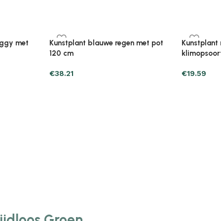
Plantenonline Broeikas 110×58,5×39
Plantenonl
midevormig
cm vurenhout grijs
cm vurenho
€
46.05
€
85.25
Tijdloos Groen