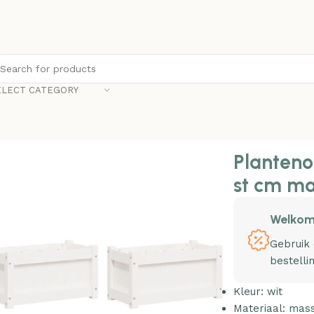
ELECT CATEGORY
nonline Plantenbakken 2 st cm massief grenenhout wit
Planteno
st cm ma
Welkom
Gebruik
bestelli
Kleur: wit
Materiaal: mas