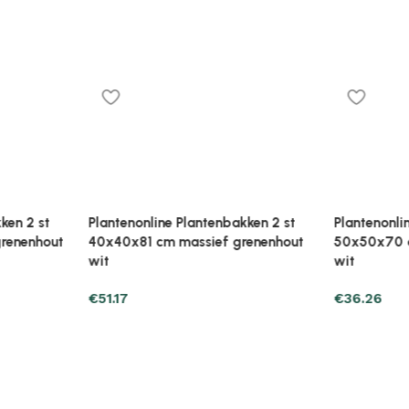
kken 2 st
Plantenonline Plantenbakken 2 st
renenhout
50x50x70 cm massief grenenhout
wit
€
36.26
Plantenonli
50x50x70 
zwart
€
36.26