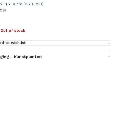
x 31 x 31 cm (B x D x H)
: ja
:
3
Out of stock
dd to wishlist
ging – Kunstplanten