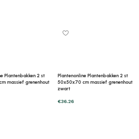
ne Plantenbakken 2 st
Plantenonline Plantenbakken 2 st
cm massief grenenhout
70x31x70 cm massief grenenhout
wit
€
78.39