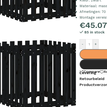
Kleur: zwart
Materiaal: mas
Afmetingen: 70 
Montage vereist
€
45.0
85 in stock
-
+
Compare
A
Levering
Retourbeleid
Productverzor