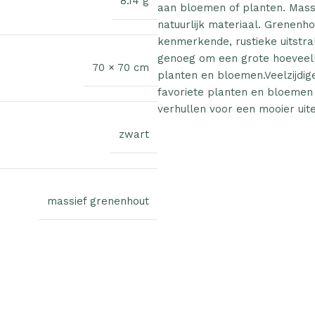
8.14 g
aan bloemen of planten. Massi
natuurlijk materiaal. Grenenh
kenmerkende, rustieke uitstra
genoeg om een grote hoeveelh
70 × 70 cm
planten en bloemen.Veelzijdig
favoriete planten en bloemen 
verhullen voor een mooier uiter
zwart
massief grenenhout