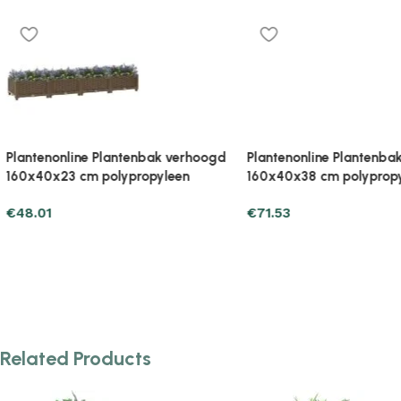
Plantenonline Plantenbak verhoogd
Plantenonline Plantenb
160x40x38 cm polypropyleen
160x40x71 cm polyprop
€
71.53
€
89.17
Related Products