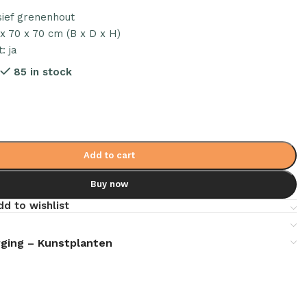
sief grenenhout
x 70 x 70 cm (B x D x H)
: ja
7
85 in stock
Add to cart
Buy now
dd to wishlist
ging – Kunstplanten