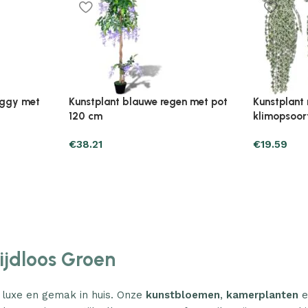
Plantenonline Broeikas 110×58,5×39
Plantenonl
midevormig
cm vurenhout grijs
cm vurenho
€
46.05
€
85.25
Tijdloos Groen
 luxe en gemak in huis. Onze
kunstbloemen
,
kamerplanten
e