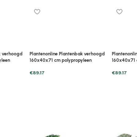
ak verhoogd
Plantenonline Plantenbak verhoogd
Plantenonl
yleen
160x40x71 cm polypropyleen
40x40x23 
€
89.17
€
27.43