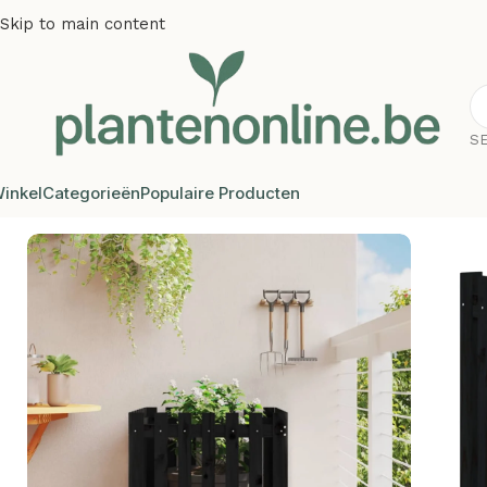
Skip to main content
S
inkel
Categorieën
Populaire Producten
Home
/
Plantenbakken
/
Plantenbakken grenenhout
/
Plante