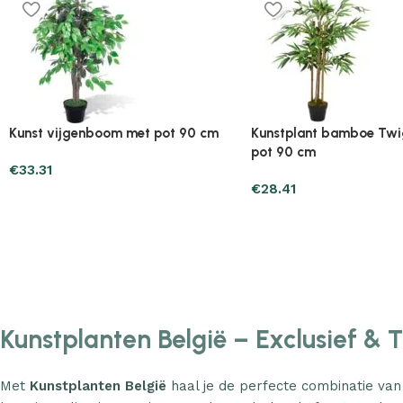
Plantenonline 2-delige
Plantenonline 3-delige
Kunstbuxussenset bolvormig met
Kunstbuxussenset pira
lavendel 30 cm
€
60.75
€
40.17
Kunstplanten België – Exclusief & 
Met
Kunstplanten België
haal je de perfecte combinatie van