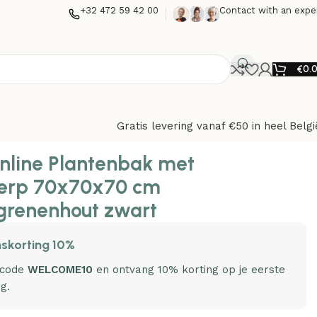
+32 472 59 42 00
Contact with an expe
€
0.
Gratis levering vanaf €50 in heel Belgi
 grenenhout zwart
nline Plantenbak met
erp 70x70x70 cm
grenenhout zwart
skorting 10%
 code
WELCOME10
en ontvang 10% korting op je eerste
ng.