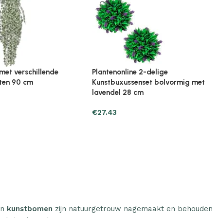
ine Broeikas 114x80x50
Plantenonline Broeikas 60x45x100
ut bruin
cm vurenhout
€
97.01
n
kunstbomen
zijn natuurgetrouw nagemaakt en behouden