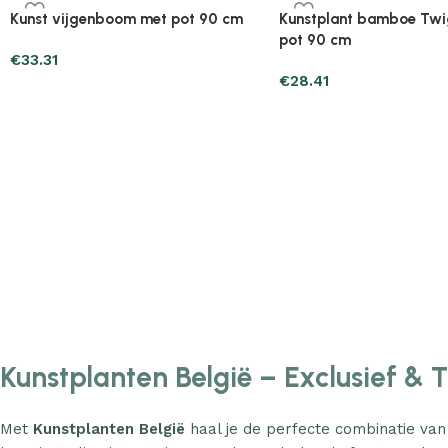
Plantenonline 2-delige
Plantenonline 3-delige
Kunstbuxussenset bolvormig met
Kunstbuxussenset pira
lavendel 30 cm
€
60.75
€
40.17
Kunstplanten België – Exclusief & 
Met
Kunstplanten België
haal je de perfecte combinatie van