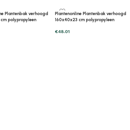
ine Plantenbak verhoogd
Plantenonline Plantenbak verhoogd
cm polypropyleen
40x40x38 cm polypropyleen
€
30.37