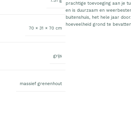
7.51 g
prachtige toevoeging aan je t
en is duurzaam en weerbestendi
buitenshuis, het hele jaar do
hoeveelheid grond te bevatten
70 × 31 × 70 cm
grijs
massief grenenhout