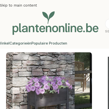
Skip to main content
S
inkel
Categorieën
Populaire Producten
Home
/
Plantenbakken
/
Plantenbakken grenenhout
/
Plante