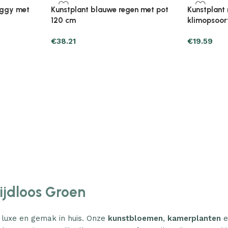
Plantenonline Broeikas 110×58,5×39
Plantenonl
midevormig
cm vurenhout grijs
cm vurenho
€
46.05
€
85.25
Tijdloos Groen
 luxe en gemak in huis. Onze
kunstbloemen
,
kamerplanten
e