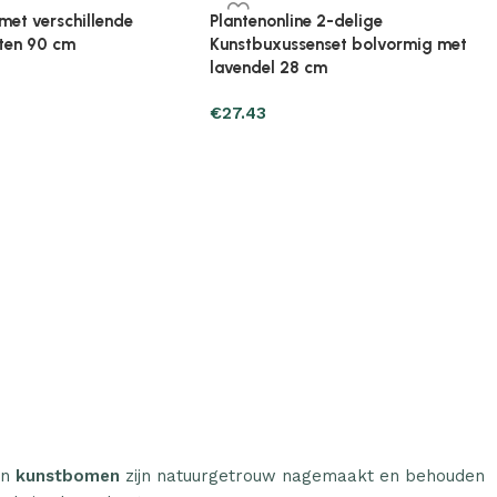
ine Broeikas 114x80x50
Plantenonline Broeikas 60x45x100
ut bruin
cm vurenhout
€
97.01
n
kunstbomen
zijn natuurgetrouw nagemaakt en behouden