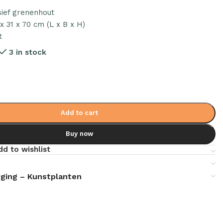
sief grenenhout
x 31 x 70 cm (L x B x H)
t
3 in stock
Add to cart
Buy now
dd to wishlist
ging – Kunstplanten