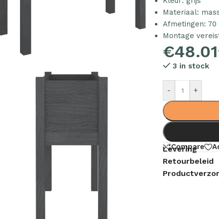
Kleur: grijs
Materiaal: mas
Afmetingen: 70 
Montage vereis
€
48.01
3 in stock
-
+
Compare
A
Levering
Retourbeleid
Productverzor