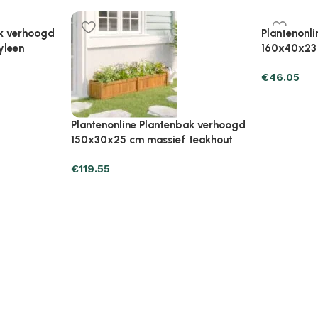
ak verhoogd
Plantenonline Plantenbak verhoogd
Plantenonl
yleen
40x40x23 cm polypropyleen
40x40x23 
€
25.47
€
27.43