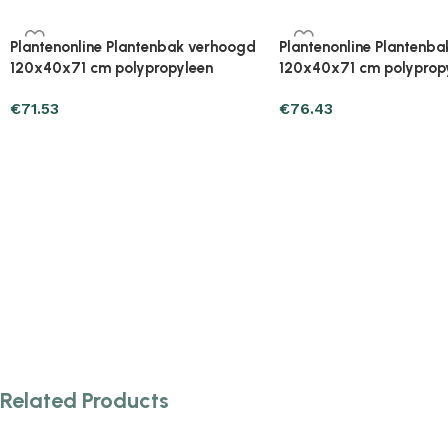
Plantenonline Plantenbak verhoogd
Plantenonline Plantenb
160x40x38 cm polypropyleen
160x40x71 cm polyprop
€
71.53
€
89.17
Related Products