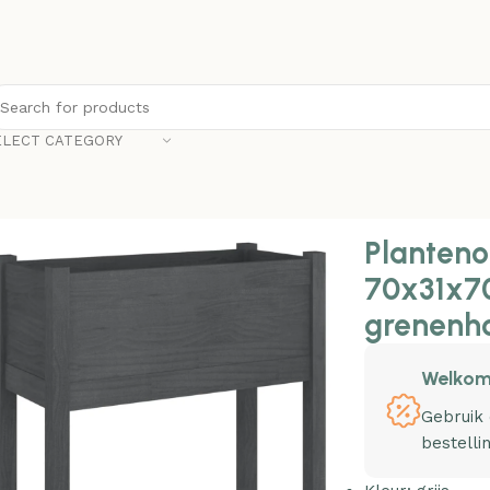
ELECT CATEGORY
nonline Plantenbak 70x31x70 cm massief grenenhout grijs
Planteno
70x31x7
grenenho
Welkom
Gebruik
bestelli