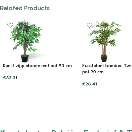
Related Products
Plantenonline 2-delige
Plantenonline 3-delige
Kunstbuxussenset bolvormig met
Kunstbuxussenset pira
lavendel 30 cm
€
60.75
€
40.17