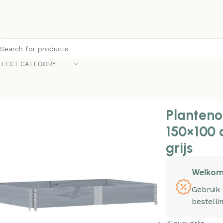
ELECT CATEGORY
nonline Plantenbak 150×100 cm massief grenenhout grijs
Planteno
150×100 
grijs
Welkom
Gebruik
bestelli