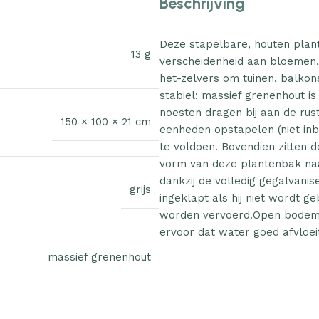
Beschrijving
Deze stapelbare, houten plan
13 g
verscheidenheid aan bloemen, 
het-zelvers om tuinen, balkon
stabiel: massief grenenhout i
noesten dragen bij aan de rus
150 × 100 × 21 cm
eenheden opstapelen (niet in
te voldoen. Bovendien zitten 
vorm van deze plantenbak na
dankzij de volledig gegalvan
grijs
ingeklapt als hij niet wordt g
worden vervoerd.Open bodem:
ervoor dat water goed afvloe
massief grenenhout