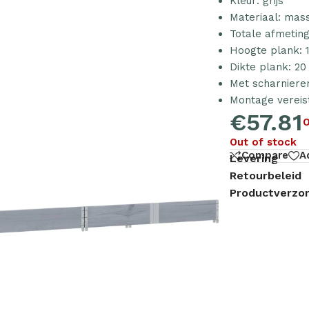
Kleur: grijs
Materiaal: mas
Totale afmeting
Hoogte plank: 
Dikte plank: 2
Met scharniere
Montage vereist
€
57.81
O
Out of stock
Compare
A
Levering
Retourbeleid
Productverzor