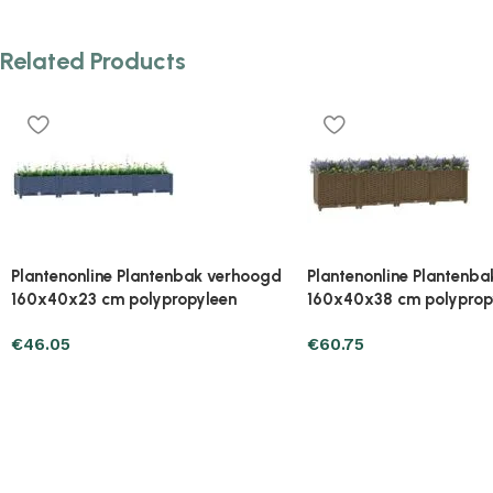
Related Products
Plantenonline Plantenbak verhoogd
Plantenonline Plantenb
40x40x23 cm polypropyleen
40x40x23 cm polypropy
€
27.43
€
27.43