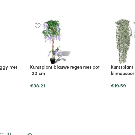
Plantenonline Broeikas 110×58,5×39
Plantenonl
midevormig
cm vurenhout grijs
cm vurenho
€
46.05
€
85.25