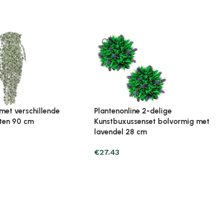
ine Broeikas 114x80x50
Plantenonline Broeikas 60x45x100
ut bruin
cm vurenhout
€
97.01