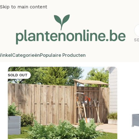
Skip to main content
S
inkel
Categorieën
Populaire Producten
Home
/
Plantenbakken
/
Plantenbakken grenenhout
/
Plante
SOLD OUT