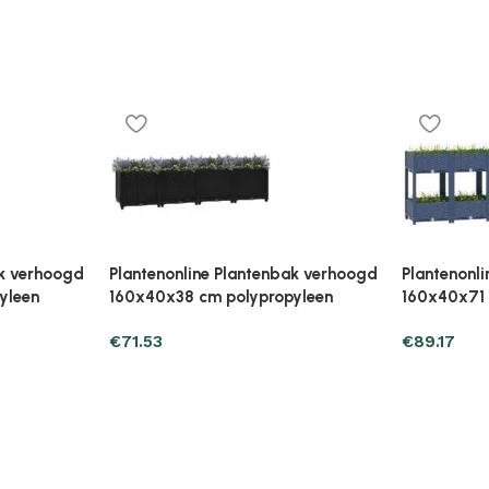
ak verhoogd
Plantenonline Plantenbak verhoogd
Plantenonl
leen
40x40x38 cm polypropyleen
40x40x38 
€
30.37
€
28.41