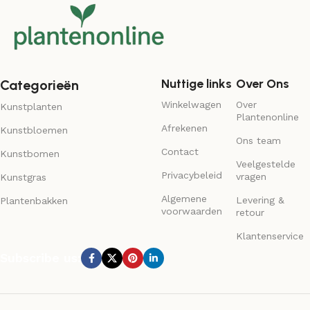
Nuttige links
Over Ons
Categorieën
Winkelwagen
Over
Kunstplanten
Plantenonline
Afrekenen
Kunstbloemen
Ons team
Contact
Kunstbomen
Veelgestelde
Privacybeleid
vragen
Kunstgras
Algemene
Levering &
Plantenbakken
voorwaarden
retour
Klantenservice
Subscribe us: