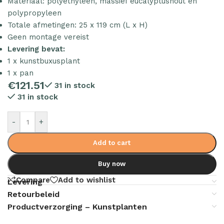
Materiaal: polyethyleen, massief eucalyptushout en
polypropyleen
Totale afmetingen: 25 x 119 cm (L x H)
Geen montage vereist
Levering bevat:
1 x kunstbuxusplant
1 x pan
€
121.51
31 in stock
31 in stock
-
+
Add to cart
Buy now
Compare
Add to wishlist
Levering
Retourbeleid
Productverzorging – Kunstplanten