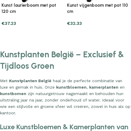
Kunst laurierboom met pot
Kunst vijgenboom met pot 110
120 cm
cm
€
37.23
€
32.33
Add to cart
Add to cart
Kunstplanten België – Exclusief &
Tijdloos Groen
Met
Kunstplanten België
haal je de perfecte combinatie van
luxe en gemak in huis. Onze
kunstbloemen
,
kamerplanten
en
kunstbomen
zijn natuurgetrouw nagemaakt en behouden hun
uitstraling jaar na jaar, zonder onderhoud of water. Ideaal voor
wie een stijlvolle en groene sfeer wil creëren, zowel in huis als op
kantoor.
Luxe Kunstbloemen & Kamerplanten van