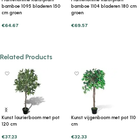
cm
bamboe 1216 bladeren 180 cm
bamboe 1288 bladeren 180
groen
groen
€
64.67
€
69.57
Add to cart
Add to cart
Related Products
Kunst laurierboom met pot
Kunst vijgenboom met pot 110
120 cm
cm
€
37.23
€
32.33