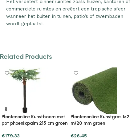
Het verbetert binnenruimtes zoals huizen, kantoren of
commerciële ruimtes en creëert een tropische sfeer
wanneer het buiten in tuinen, patio’s of zwembaden
wordt geplaatst.
Related Products
Plantenonline Kunstgras 1×5
Plantenonline Kunstgras 7/9
m/40 mm groen
mm 0,5×5 m groen
€
91.13
€
20.57