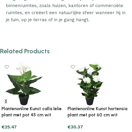
binnenruimtes, zoals huizen, kantoren of commerciële
ruimtes, en creëert een natuurlijke sfeer wanneer hij in
je tuin, op je terras of in je gang hangt.
Related Products
a
Plantenonline Kunst yucca
Plantenonline Kunstgras 7/9
plant met pot 85 cm groen
mm 0,5×5 m groen
€
67.61
€
20.57