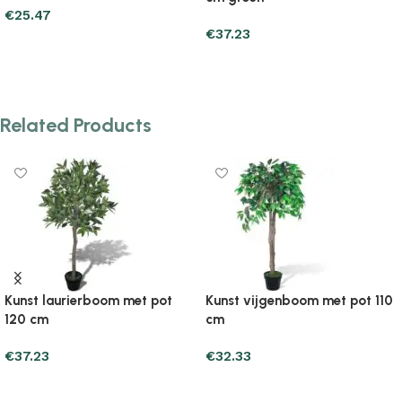
€
67.61
€
179.33
Add to cart
Add to cart
Related Products
Kunst vijgenboom met pot 110
Kunst vijgenboom met pot 6
cm
cm
€
32.33
€
30.37
Add to cart
Add to cart