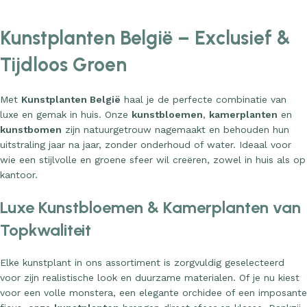
Kunstplanten België – Exclusief &
Tijdloos Groen
Met
Kunstplanten België
haal je de perfecte combinatie van
luxe en gemak in huis. Onze
kunstbloemen
,
kamerplanten
en
kunstbomen
zijn natuurgetrouw nagemaakt en behouden hun
uitstraling jaar na jaar, zonder onderhoud of water. Ideaal voor
wie een stijlvolle en groene sfeer wil creëren, zowel in huis als op
kantoor.
Luxe Kunstbloemen & Kamerplanten van
Topkwaliteit
Elke kunstplant in ons assortiment is zorgvuldig geselecteerd
voor zijn realistische look en duurzame materialen. Of je nu kiest
voor een volle monstera, een elegante orchidee of een imposante
ficus, onze
kunstplanten
brengen direct sfeer en klasse. Dankzij