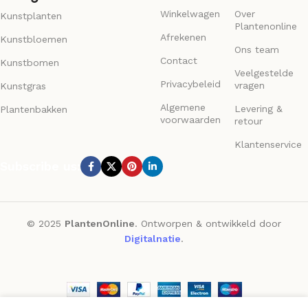
Kunstplanten
Plantenonline
Afrekenen
Kunstbloemen
Ons team
Contact
Kunstbomen
Veelgestelde
Privacybeleid
vragen
Kunstgras
Algemene
Levering &
Plantenbakken
voorwaarden
retour
Klantenservice
Subscribe us:
© 2025
PlantenOnline
. Ontworpen & ontwikkeld door
Digitalnatie
.
We gebruiken cookies om je ervaring op onze