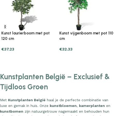
Kunst laurierboom met pot
Kunst vijgenboom met pot 110
120 cm
cm
€
37.23
€
32.33
Add to cart
Add to cart
Kunstplanten België – Exclusief &
Tijdloos Groen
Met
Kunstplanten België
haal je de perfecte combinatie van
luxe en gemak in huis. Onze
kunstbloemen
,
kamerplanten
en
kunstbomen
zijn natuurgetrouw nagemaakt en behouden hun