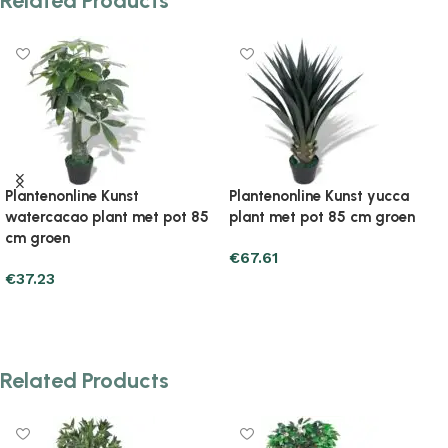
Related Products
Plantenonline Kunst
Plantenonline Kunst yucca
watercacao plant met pot 85
plant met pot 85 cm groen
cm groen
€
67.61
€
37.23
Add to cart
Add to cart
Related Products