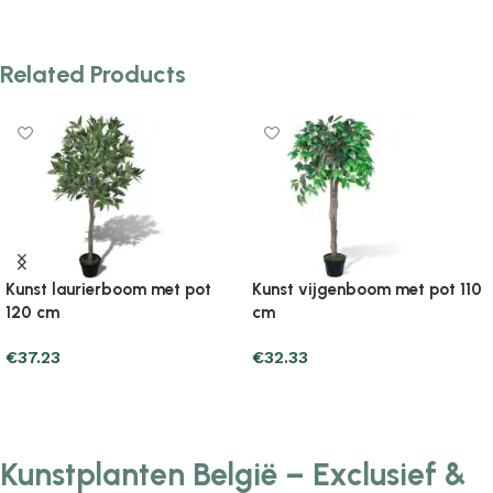
Related Products
Kunst laurierboom met pot
Kunst vijgenboom met pot 110
120 cm
cm
€
37.23
€
32.33
Add to cart
Add to cart
Kunstplanten België – Exclusief &