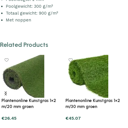
Poolgewicht: 300 g/m²
Totaal gewicht: 900 g/m²
Met noppen
Related Products
Plantenonline Kunstgras 1×2
Plantenonline Kunstgras 1×5
m/40 mm groen
m/20 mm groen
€
65.65
€
65.65
Add to cart
Add to cart