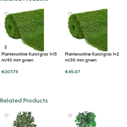
Plantenonline Kunstgras 1×2
Plantenonline Kunstgras 1×5
m/40 mm groen
m/30 mm groen
€
65.65
€
73.49
Add to cart
Add to cart
Related Products