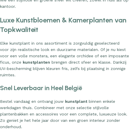
wie een stijlvolle en groene sfeer wil creëren, zowel in huis als op
kantoor.
Luxe Kunstbloemen & Kamerplanten van
Topkwaliteit
Elke kunstplant in ons assortiment is zorgvuldig geselecteerd
voor zijn realistische look en duurzame materialen. Of je nu kiest
voor een volle monstera, een elegante orchidee of een imposante
ficus, onze
kunstplanten
brengen direct sfeer en klasse. Dankzij
UV-bescherming blijven kleuren fris, zelfs bij plaatsing in zonnige
ruimtes.
Snel Leverbaar in Heel België
Bestel vandaag en ontvang jouw
kunstplant
binnen enkele
werkdagen thuis. Combineer met onze selectie stijlvolle
plantenbakken en accessoires voor een complete, luxueuze look.
Zo geniet je het hele jaar door van een groen interieur zonder
onderhoud.