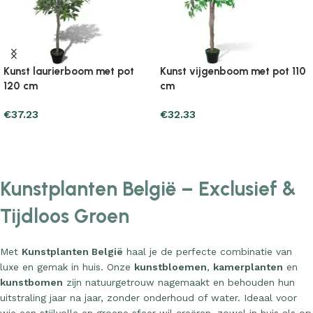
Kunst laurierboom met pot
Kunst vijgenboom met pot 110
120 cm
cm
€
37.23
€
32.33
Add to cart
Add to cart
Kunstplanten België – Exclusief &
Tijdloos Groen
Met
Kunstplanten België
haal je de perfecte combinatie van
luxe en gemak in huis. Onze
kunstbloemen
,
kamerplanten
en
kunstbomen
zijn natuurgetrouw nagemaakt en behouden hun
uitstraling jaar na jaar, zonder onderhoud of water. Ideaal voor