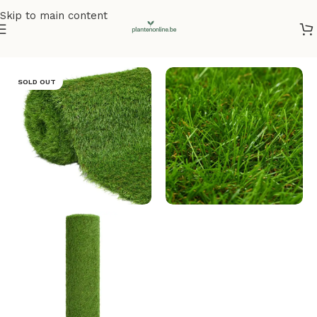
Skip to main content
Home
/
Kunstplanten
/
Kunstgras
SOLD OUT