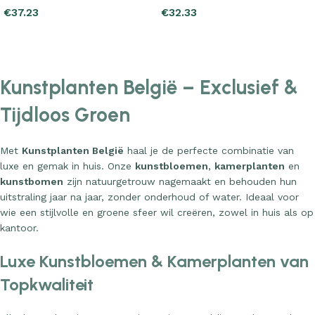
Add to cart
Add to cart
Kunstplanten België – Exclusief &
Tijdloos Groen
Met
Kunstplanten België
haal je de perfecte combinatie van
luxe en gemak in huis. Onze
kunstbloemen
,
kamerplanten
en
kunstbomen
zijn natuurgetrouw nagemaakt en behouden hun
uitstraling jaar na jaar, zonder onderhoud of water. Ideaal voor
wie een stijlvolle en groene sfeer wil creëren, zowel in huis als op
kantoor.
Luxe Kunstbloemen & Kamerplanten van
Topkwaliteit
Elke kunstplant in ons assortiment is zorgvuldig geselecteerd