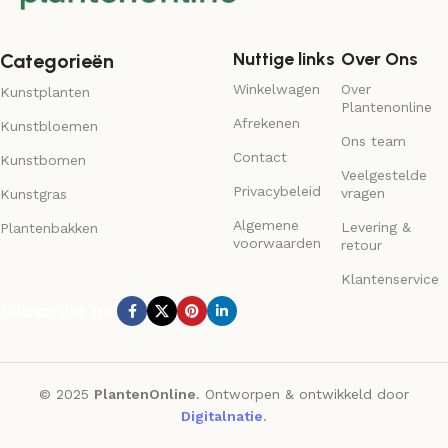
Nuttige links
Over Ons
Categorieën
Winkelwagen
Over
Kunstplanten
Plantenonline
Afrekenen
Kunstbloemen
Ons team
Contact
Kunstbomen
Veelgestelde
Privacybeleid
vragen
Kunstgras
Algemene
Levering &
Plantenbakken
voorwaarden
retour
Klantenservice
Subscribe us:
© 2025
PlantenOnline
. Ontworpen & ontwikkeld door
Digitalnatie
.