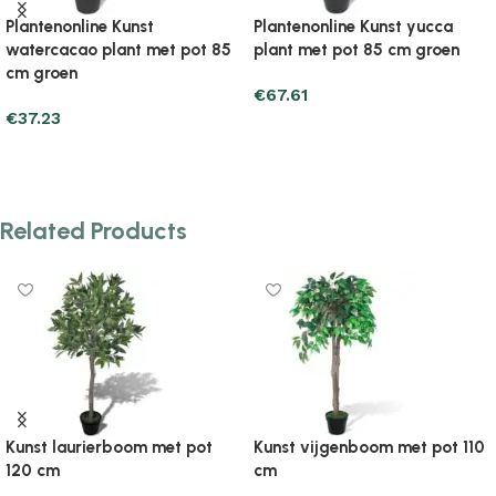
Plantenonline Kunstboom met
Plantenonline Kunstgras 7/9
pot phoenixpalm 215 cm groen
mm 1×5 m groen
€
179.33
€
41.15
Add to cart
Add to cart
Related Products
Kunst laurierboom met pot
Kunst vijgenboom met pot 110
120 cm
cm
€
37.23
€
32.33