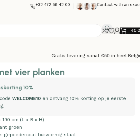
+32 472 59 42 00
Contact with an expe
€
0.
Gratis levering vanaf €50 in heel Belgi
met vier planken
skorting 10%
 code
WELCOME10
en ontvang 10% korting op je eerste
ng.
x 190 cm (L x B x H)
rant groen
e: gepoedercoat buisvormig staal