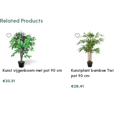
Related Products
Plantenonline 2-delige
Plantenonline 3-delige
Kunstbuxussenset bolvormig met
Kunstbuxussenset pira
lavendel 30 cm
€
60.75
€
40.17