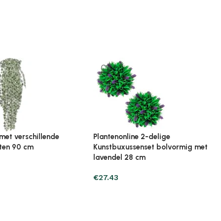
ine Broeikas 114x80x50
Plantenonline Broeikas 60x45x100
ut bruin
cm vurenhout
€
97.01