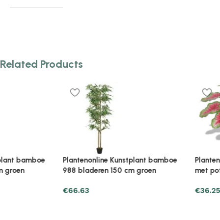
Related Products
Plantenonline Kunstplant met pot
Plantenonline Kunstplan
buxus bolvorming 118 cm groen
buxus spiraal 59 cm gr
€
89.17
€
49.97