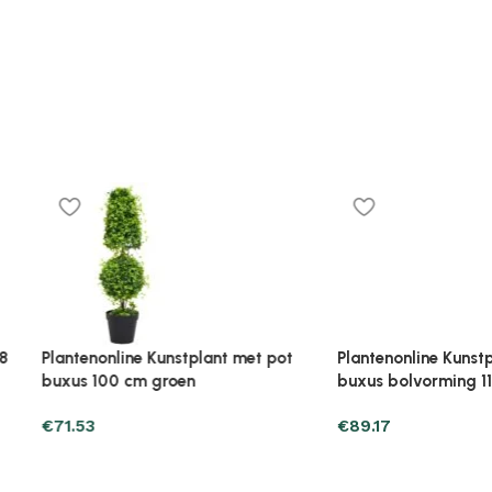
ne Kunstplant met pot
Plantenonline Kunstplant met pot
90 cm groen
cycaspalm 90 cm groen
€
83.29