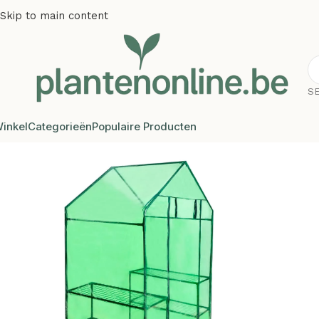
Skip to main content
S
inkel
Categorieën
Populaire Producten
Home
/
Kunstplanten
/
Tuinkas met vier planken