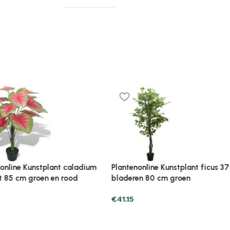
t met pot
Plantenonline Kunstplant met pot
Plantenonli
oen
cipres bonsai 60 cm groen
cycaspalm 
€
34.29
€
68.59