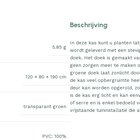
Beschrijving
In deze kas kunt u planten la
5.85 g
wordt geleverd met een stevi
doek. Het doek is gemaakt van
geen zorgen meer te maken ov
groene doek laat zonlicht do
120 × 80 × 190 cm
de kas veel opbergruimte hee
deur kan worden opgerold, zod
is de kas erg licht en kan ee
of serre en is enkel bedoeld vo
transparant groen
vrijstaande tuininstallatie die
PVC: 100%