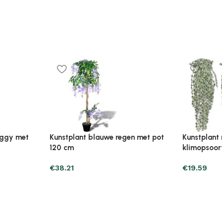
Plantenonline Broeikas 110×58,5×39
Plantenonl
midevormig
cm vurenhout grijs
cm vurenho
€
46.05
€
85.25