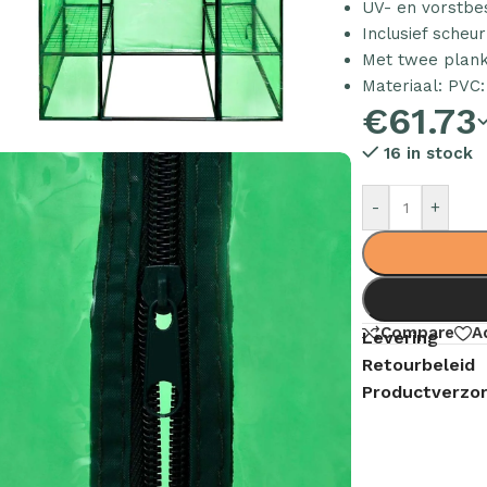
UV- en vorstbe
Inclusief scheu
Met twee plank
Materiaal: PVC
€
61.73
16 in stock
-
+
Compare
A
Levering
Retourbeleid
Productverzor