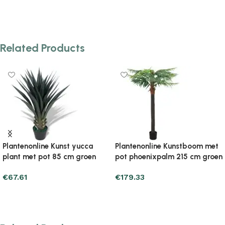
Related Products
yucca
Plantenonline Kunstboom met
Plantenonline Kunstgr
groen
pot phoenixpalm 215 cm groen
m/20 mm groen
€
179.33
€
26.45
Add to cart
Add to cart