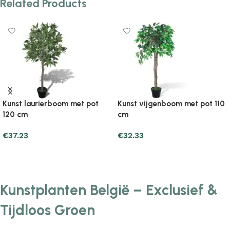
Related Products
Kunst laurierboom met pot
Kunst vijgenboom met pot 110
120 cm
cm
€
37.23
€
32.33
Add to cart
Add to cart
Kunstplanten België – Exclusief &
Tijdloos Groen