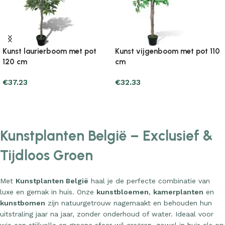
Kunst laurierboom met pot
Kunst vijgenboom met pot 110
120 cm
cm
€
37.23
€
32.33
Add to cart
Add to cart
Kunstplanten België – Exclusief &
Tijdloos Groen
Met
Kunstplanten België
haal je de perfecte combinatie van
luxe en gemak in huis. Onze
kunstbloemen
,
kamerplanten
en
kunstbomen
zijn natuurgetrouw nagemaakt en behouden hun
uitstraling jaar na jaar, zonder onderhoud of water. Ideaal voor