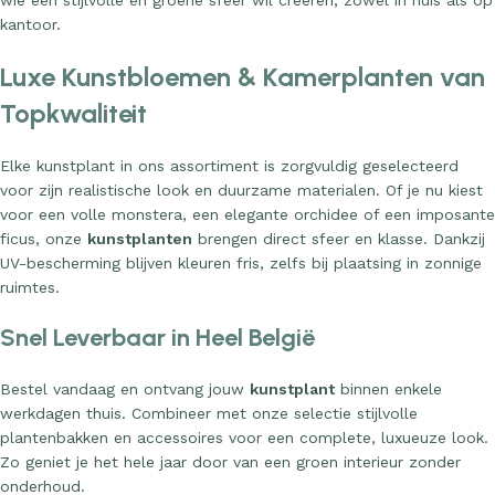
wie een stijlvolle en groene sfeer wil creëren, zowel in huis als op
kantoor.
Luxe Kunstbloemen & Kamerplanten van
Topkwaliteit
Elke kunstplant in ons assortiment is zorgvuldig geselecteerd
voor zijn realistische look en duurzame materialen. Of je nu kiest
voor een volle monstera, een elegante orchidee of een imposante
ficus, onze
kunstplanten
brengen direct sfeer en klasse. Dankzij
UV-bescherming blijven kleuren fris, zelfs bij plaatsing in zonnige
ruimtes.
Snel Leverbaar in Heel België
Bestel vandaag en ontvang jouw
kunstplant
binnen enkele
werkdagen thuis. Combineer met onze selectie stijlvolle
plantenbakken en accessoires voor een complete, luxueuze look.
Zo geniet je het hele jaar door van een groen interieur zonder
onderhoud.