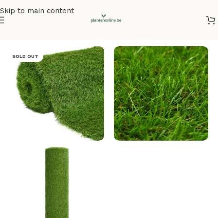
Skip to main content
Home
/
Kunstplanten
/
Kunstgras
SOLD OUT