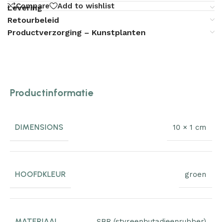
Compare
Add to wishlist
Levering
Retourbeleid
Productverzorging – Kunstplanten
Productinformatie
DIMENSIONS
10 × 1 cm
HOOFDKLEUR
groen
MATERIAAL
SBR (styreenbutadieenrubber)