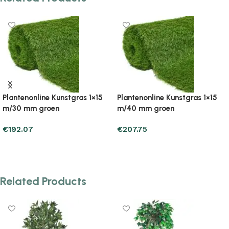
Plantenonline Kunstgras 1×2
Plantenonline Kunstgras 1×2
m/20 mm groen
m/40 mm groen
€
26.45
€
65.65
Add to cart
Add to cart
Related Products