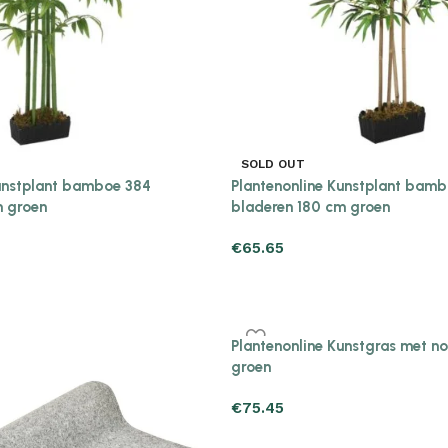
SOLD OUT
Kunstplant bamboe 384
Plantenonline Kunstplant bamb
m groen
bladeren 180 cm groen
€
65.65
Plantenonline Kunstgras met n
groen
€
75.45