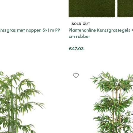
SOLD OUT
unstgras met noppen 5×1 m PP
Plantenonline Kunstgrastegels
cm rubber
€
47.03