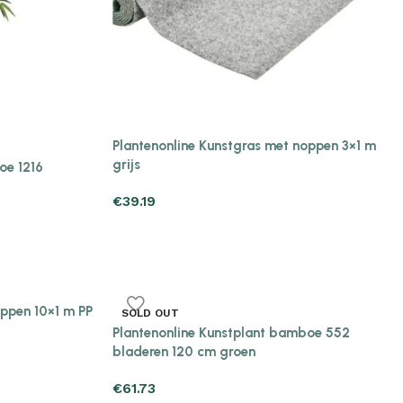
Plantenonline Kunstgras met noppen 3×1 m
grijs
oe 1216
€
39.19
oppen 10×1 m PP
SOLD OUT
Plantenonline Kunstplant bamboe 552
bladeren 120 cm groen
€
61.73