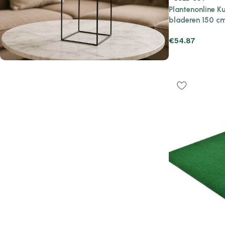
Plantenonline 
bladeren 150 c
€
54.87
H&S Collection Kunstplant
in pot
44CM
Bestel nu