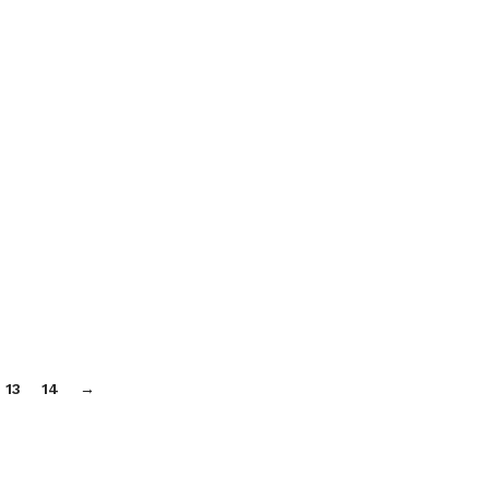
13
14
→