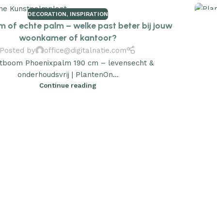
DECORATION
,
INSPIRATION
17
m of echte palm – welke past beter bij jouw
AUG
woonkamer of kantoor?
Posted by
office@digitalnatie.com
tboom Phoenixpalm 190 cm – levensecht &
onderhoudsvrij | PlantenOn...
Continue reading