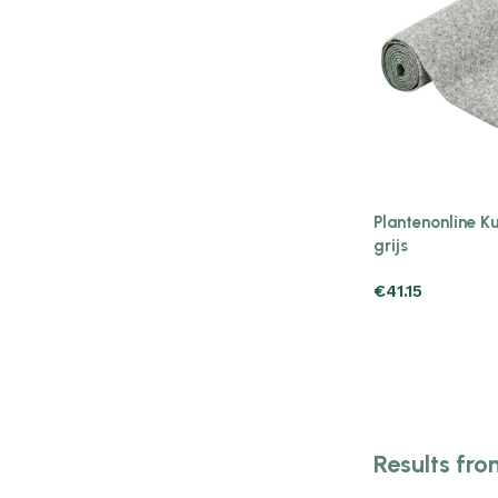
Plantenonline K
grijs
€
41.15
Results fro