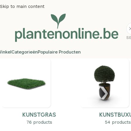
Skip to main content
S
inkel
Categorieën
Populaire Producten
KUNSTBUXUS
KUNSTBOM
54 products
35 products