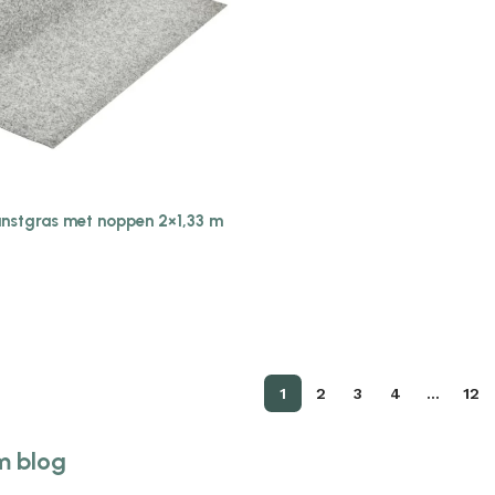
unstgras met noppen 2×1,33 m
1
2
3
4
…
12
m blog