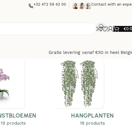
+32 472 59 42 00
Contact with an expe
€
0.
Gratis levering vanaf €50 in heel Belgi
NGPLANTEN
BAMBOE
18 products
59 products